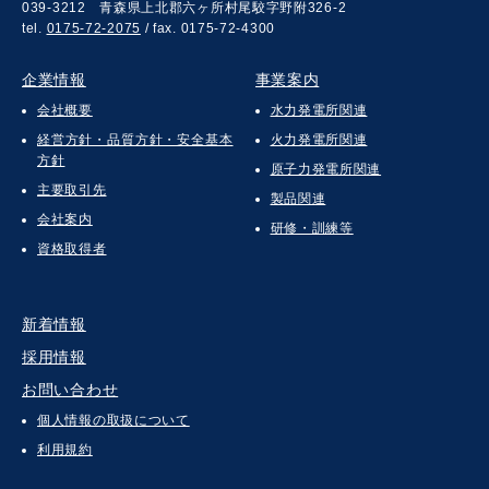
039-3212 青森県上北郡六ヶ所村尾駮字野附326-2
tel.
0175-72-2075
/ fax. 0175-72-4300
企業情報
事業案内
会社概要
水力発電所関連
経営方針・品質方針・安全基本
火力発電所関連
方針
原子力発電所関連
主要取引先
製品関連
会社案内
研修・訓練等
資格取得者
新着情報
採用情報
お問い合わせ
個人情報の取扱について
利用規約